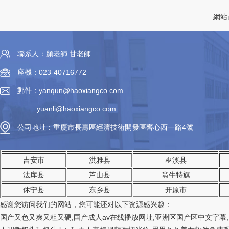
2. 瓦楞紙的制作：將瓦楞紙卷材經過涂膠機
進行膠水涂布，然后通過瓦楞紙機進行瓦楞
網站
加工，使其形成帶有瓦楞形狀的紙板。
3. 成型和粘合：將面紙和底紙分別加工成規
聯系人：顏老師 甘老師
定尺寸的紙板，再將瓦楞紙與面紙、底紙進
座機：023-40716772
行膠合，形成瓦楞紙板。
郵件：yanqun@haoxiangco.com
4. 壓光和切割：經過壓光...
yuanli@haoxiangco.com
公司地址：重慶市長壽區經濟技術開發區齊心西一路4號
吉安市
洪雅县
巫溪县
法库县
芦山县
翁牛特旗
休宁县
东乡县
开原市
感谢您访问我们的网站，您可能还对以下资源感兴趣：
国产又色又爽又粗又硬,国产成人av在线播放网址,亚洲区国产区中文字幕