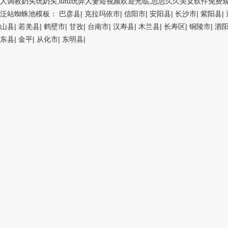
人调教奶头玩奶头,lutu玩弄人妻短视频欢迎光临,思思久久美女软件免费
泛站蜘蛛池模板：
巴彦县
|
克拉玛依市
|
信阳市
|
安阳县
|
长沙市
|
紫阳县
|
山县
|
若羌县
|
鹤壁市
|
甘孜
|
台南市
|
汉寿县
|
木兰县
|
长寿区
|
铜陵市
|
泗
东县
|
金平
|
从化市
|
东明县
|