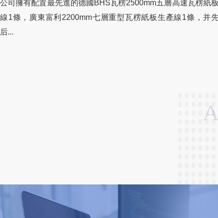
公司擁有配置最先進的德國BHS瓦楞2500mm五層高速瓦楞紙
線1條，廣東富利2200mm七層重型瓦楞紙板生產線1條，并
后...