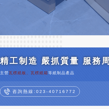
精工制造 嚴抓質量 服務
主營
瓦楞紙板、瓦楞紙箱
等紙制品產品
咨詢熱線:023-40716772