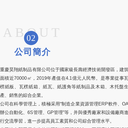
ABOUT
02
公司簡介
重慶昊翔紙制品有限公司位于國家級長壽經濟技術開發區，建
面積近70000㎡，2019年產值在4.1億元人民幣。是專業從事
楞紙板、瓦楞紙箱、紙瓦、紙護角等紙制品及木箱、木托盤
產、銷售的綜合企業。
公司在科學管理上，積極采用“制造企業資源管理ERP軟件、O
辦公自動化、6S管理、GP管理”等，并與優秀廠家和設備廠商
行交流學習，進一步提高員工素質和公司綜合管理水平。